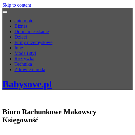
Skip to content
auto moto
Biznes
Dom i mieszkanie
Dzieci
Firmy przemysłowe
Inne
Moda i styl
Rozrywka
Technika
Zdrowie i uroda
Babysove.pl
Biuro Rachunkowe Makowscy
Księgowość