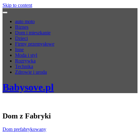
Skip to content
auto moto
Biznes
Dom i mieszkanie
Dzieci
Firmy przemysłowe
Inne
Moda i styl
Rozrywka
Technika
Zdrowie i uroda
Babysove.pl
Dom z Fabryki
Dom prefabrykowany