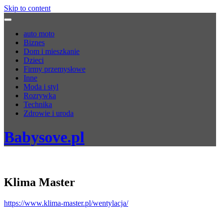
Skip to content
auto moto
Biznes
Dom i mieszkanie
Dzieci
Firmy przemysłowe
Inne
Moda i styl
Rozrywka
Technika
Zdrowie i uroda
Babysove.pl
Klima Master
https://www.klima-master.pl/wentylacja/