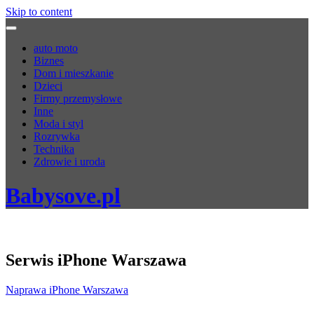
Skip to content
auto moto
Biznes
Dom i mieszkanie
Dzieci
Firmy przemysłowe
Inne
Moda i styl
Rozrywka
Technika
Zdrowie i uroda
Babysove.pl
Serwis iPhone Warszawa
Naprawa iPhone Warszawa