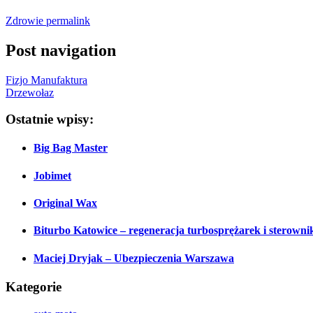
Zdrowie
permalink
Post navigation
Fizjo Manufaktura
Drzewołaz
Ostatnie wpisy:
Big Bag Master
Jobimet
Original Wax
Biturbo Katowice – regeneracja turbosprężarek i sterown
Maciej Dryjak – Ubezpieczenia Warszawa
Kategorie