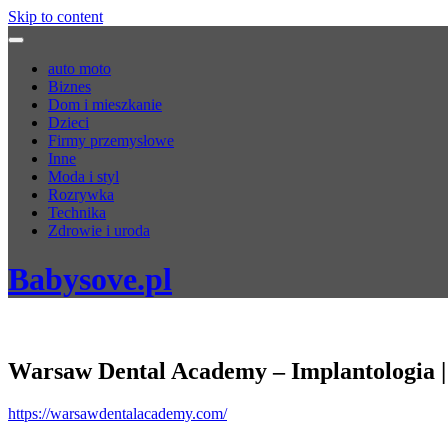
Skip to content
auto moto
Biznes
Dom i mieszkanie
Dzieci
Firmy przemysłowe
Inne
Moda i styl
Rozrywka
Technika
Zdrowie i uroda
Babysove.pl
Warsaw Dental Academy – Implantologia | 
https://warsawdentalacademy.com/